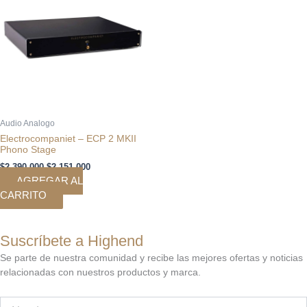
era:
es:
$2.390.000.
$2.151.000.
Audio Analogo
Electrocompaniet – ECP 2 MKII
Phono Stage
$
2.390.000
$
2.151.000
AGREGAR AL
CARRITO
Suscríbete a Highend
Se parte de nuestra comunidad y recibe las mejores ofertas y noticias
relacionadas con nuestros productos y marca.
Nombre