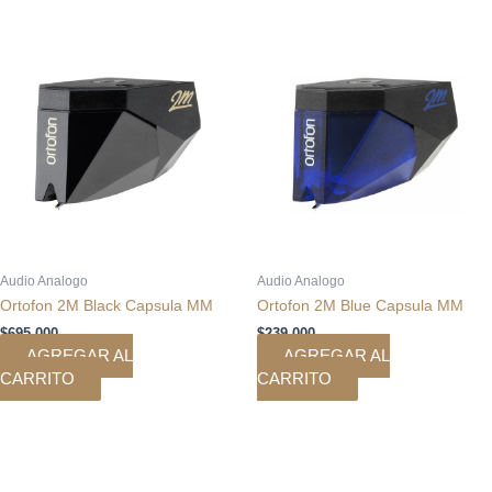
Audio Analogo
Audio Analogo
Ortofon 2M Black Capsula MM
Ortofon 2M Blue Capsula MM
$
695.000
$
239.000
AGREGAR AL
AGREGAR AL
CARRITO
CARRITO
El
El
precio
precio
original
actual