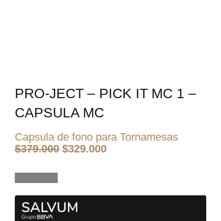
PRO-JECT – PICK IT MC 1 –
CAPSULA MC
Capsula de fono para Tornamesas
El
El
$
379.000
$
329.000
precio
precio
original
actual
era:
es:
Vuelve pronto
$379.000.
$329.000.