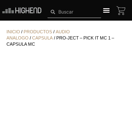
Ir
CA
Search
Search
al
contenido
SISTEMAS HIGHEND
INICIO
/
PRODUCTOS
/
AUDIO
ANALOGO
/
CAPSULA
/ PRO-JECT – PICK IT MC 1 –
CAPSULA MC