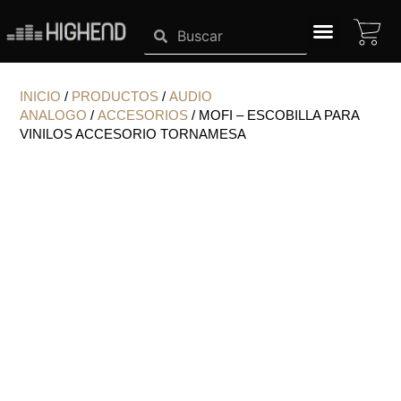
Ir
CA
Search
Search
al
contenido
SISTEMAS HIGHEND
INICIO
/
PRODUCTOS
/
AUDIO
ANALOGO
/
ACCESORIOS
/ MOFI – ESCOBILLA PARA
VINILOS ACCESORIO TORNAMESA