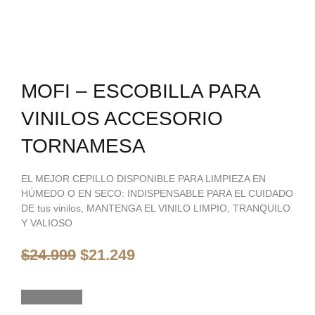
MOFI – ESCOBILLA PARA
VINILOS ACCESORIO
TORNAMESA
EL MEJOR CEPILLO DISPONIBLE PARA LIMPIEZA EN
HÚMEDO O EN SECO: INDISPENSABLE PARA EL CUIDADO
DE tus vinilos, MANTENGA EL VINILO LIMPIO, TRANQUILO
Y VALIOSO
El
El
$
24.999
$
21.249
precio
precio
original
actual
era:
es:
Vuelve pronto
$24.999.
$21.249.