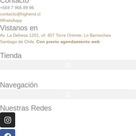
Contacto
+569 7 966 89 86
contacto@highend.cl
WhatsAapp
Vistanos en
Av. La Dehesa 1201, of. 407 Torre Oriente, Lo Barnechea
Santiago de Chile,
Con
previo
agendamiento
web
Tienda
Navegación
Nuestras Redes
Instagram
Facebook
Youtube