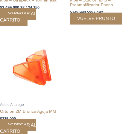
Preamplificador Phono
$
2.499.000
$
2.124.150
$
349.990
$
297.492
AGREGAR AL
VUELVE PRONTO
CARRITO
Audio Analogo
Ortofon 2M Bronze Aguja MM
$
335.000
AGREGAR AL
CARRITO