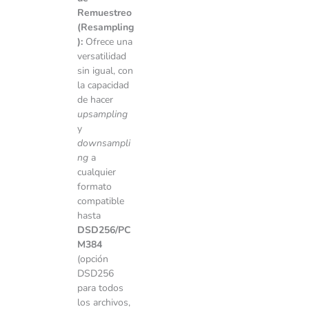
Remuestreo
(Resampling
):
Ofrece una
versatilidad
sin igual, con
la capacidad
de hacer
upsampling
y
downsampli
ng
a
cualquier
formato
compatible
hasta
DSD256/PC
M384
(opción
DSD256
para todos
los archivos,