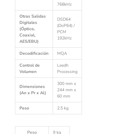
768kHz
Otras Salidas
DSD64
Digitales
(DoP64) /
(Óptico,
PCM
Coaxial,
192kHz
AES/EBU)
Decodificación
MQA
Control de
Leedh
Volumen
Processing
300 mm x
Dimensiones
244 mm x
(An x Pr x Al)
60 mm
Peso
2.5 kg
Peso
9 kg