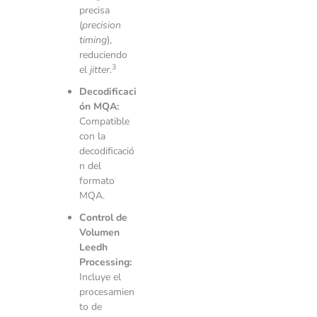
precisa
(
precision
timing
),
reduciendo
3
el
jitter
.
Decodificaci
ón MQA:
Compatible
con la
decodificació
n del
formato
MQA.
Control de
Volumen
Leedh
Processing:
Incluye el
procesamien
to de