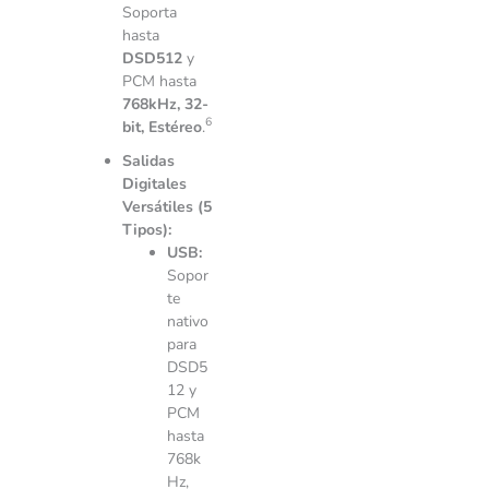
Soporta
hasta
DSD512
y
PCM hasta
768kHz, 32-
6
bit, Estéreo
.
Salidas
Digitales
Versátiles (5
Tipos):
USB:
Sopor
te
nativo
para
DSD5
12 y
PCM
hasta
768k
Hz,