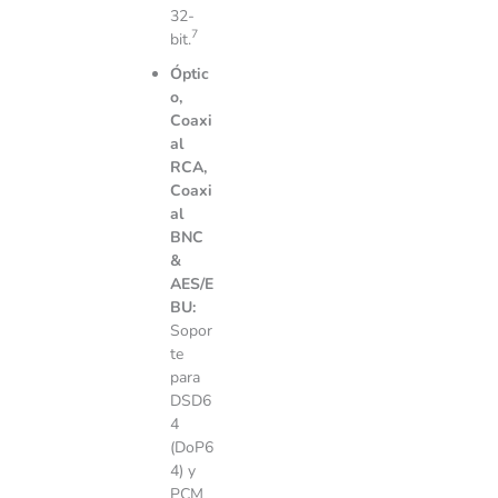
32-
7
bit.
Óptic
o,
Coaxi
al
RCA,
Coaxi
al
BNC
&
AES/E
BU:
Sopor
te
para
DSD6
4
(DoP6
4) y
PCM