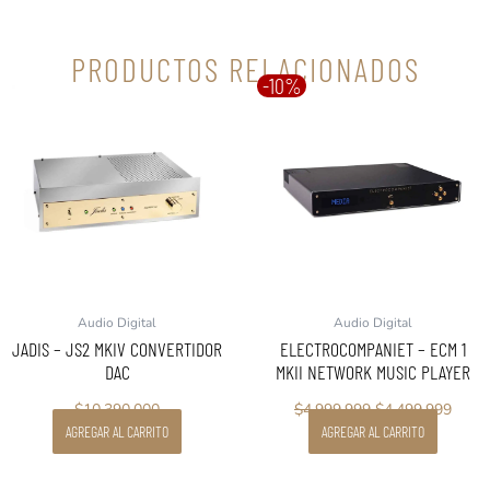
PRODUCTOS RELACIONADOS
-10%
El
El
precio
preci
original
actua
era:
es:
$4.999.999.
$4.49
Audio Digital
Audio Digital
JADIS – JS2 MKIV CONVERTIDOR
ELECTROCOMPANIET – ECM 1
DAC
MKII NETWORK MUSIC PLAYER
$
10.390.000
$
4.999.999
$
4.499.999
AGREGAR AL CARRITO
AGREGAR AL CARRITO