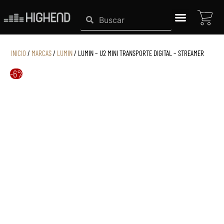
Ir
CAR
Search
Search
al
contenido
SISTEMAS HIGHEND
INICIO
/
MARCAS
/
LUMIN
/ LUMIN – U2 MINI TRANSPORTE DIGITAL – STREAMER
-6%