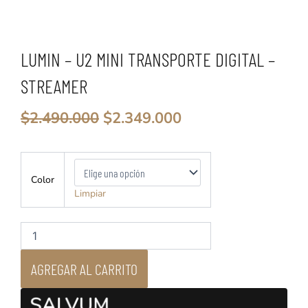
LUMIN – U2 MINI TRANSPORTE DIGITAL –
STREAMER
El
El
$
2.490.000
$
2.349.000
precio
precio
original
actual
era:
es:
Lumin
$2.490.000.
$2.349.000.
-
Color
U2
Limpiar
Mini
Transporte
Digital
-
Streamer
AGREGAR AL CARRITO
cantidad