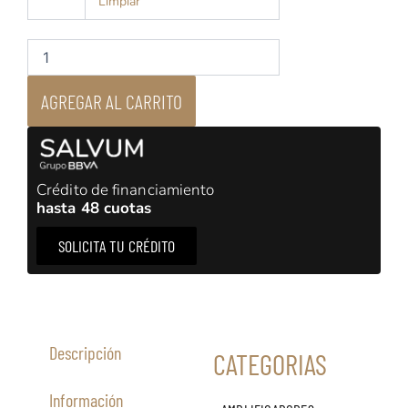
Limpiar
RS130
-
Network
Streamer
-
AGREGAR AL CARRITO
Transporte
cantidad
Crédito de financiamiento
hasta 48 cuotas
SOLICITA TU CRÉDITO
Descripción
CATEGORIAS
Información