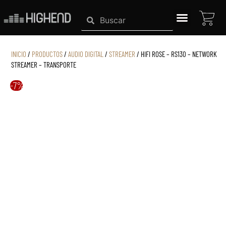
Ir
CAR
Search
Search
al
contenido
SISTEMAS HIGHEND
INICIO
/
PRODUCTOS
/
AUDIO DIGITAL
/
STREAMER
/ HIFI ROSE – RS130 – NETWORK
STREAMER – TRANSPORTE
-7%