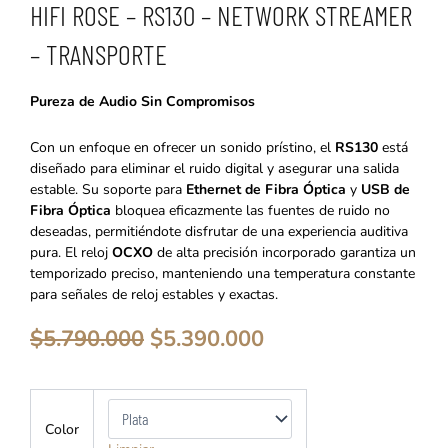
HIFI ROSE – RS130 – NETWORK STREAMER
– TRANSPORTE
Pureza de Audio Sin Compromisos
Con un enfoque en ofrecer un sonido prístino, el
RS130
está
diseñado para eliminar el ruido digital y asegurar una salida
estable. Su soporte para
Ethernet de Fibra Óptica
y
USB de
Fibra Óptica
bloquea eficazmente las fuentes de ruido no
deseadas, permitiéndote disfrutar de una experiencia auditiva
pura. El reloj
OCXO
de alta precisión incorporado garantiza un
temporizado preciso, manteniendo una temperatura constante
para señales de reloj estables y exactas.
El
El
$
5.790.000
$
5.390.000
precio
precio
original
actual
era:
es:
HiFi
$5.790.000.
$5.390.000.
Rose
Color
-