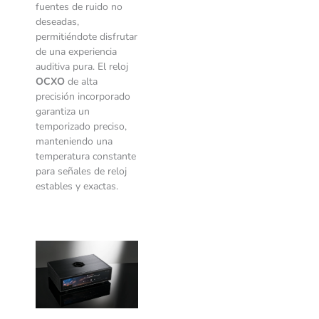
fuentes de ruido no
deseadas,
permitiéndote disfrutar
de una experiencia
auditiva pura. El reloj
OCXO
de alta
precisión incorporado
garantiza un
temporizado preciso,
manteniendo una
temperatura constante
para señales de reloj
estables y exactas.