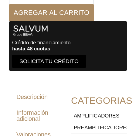
Negro
AGREGAR AL CARRITO
Streamer
cantidad
Crédito de financiamiento
hasta 48 cuotas
SOLICITA TU CRÉDITO
Descripción
CATEGORIAS
Información
AMPLIFICADORES
adicional
PREAMPLIFICADORES
Valoraciones