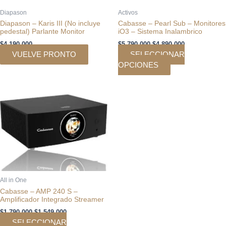
en
Diapason
Activos
la
Diapason – Karis III (No incluye
Cabasse – Pearl Sub – Monitores
página
pedestal) Parlante Monitor
iO3 – Sistema Inalambrico
de
$
4.190.000
$
5.790.000
$
4.890.000
producto
VUELVE PRONTO
SELECCIONAR
OPCIONES
El
El
Este
precio
precio
producto
original
actual
tiene
era:
es:
múltiples
$1.790.000.
$1.549.000.
variantes.
Las
opciones
se
pueden
All in One
elegir
Cabasse – AMP 240 S –
Amplificador Integrado Streamer
en
la
$
1.790.000
$
1.549.000
SELECCIONAR
página