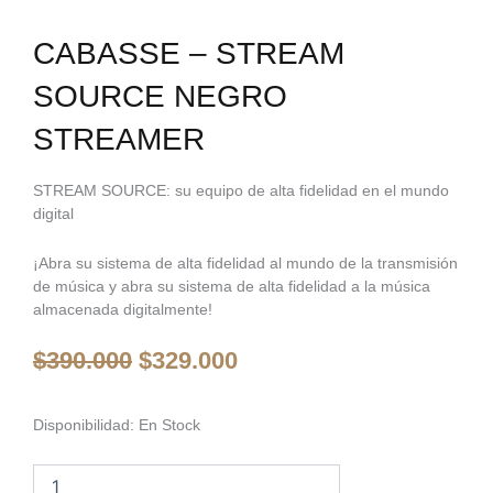
CABASSE – STREAM
SOURCE NEGRO
STREAMER
STREAM SOURCE: su equipo de alta fidelidad en el mundo
digital
¡Abra su sistema de alta fidelidad al mundo de la transmisión
de música y abra su sistema de alta fidelidad a la música
almacenada digitalmente!
El
El
$
390.000
$
329.000
precio
precio
original
actual
era:
es:
Cabasse
Disponibilidad:
En Stock
-
$390.000.
$329.000.
Stream
Source