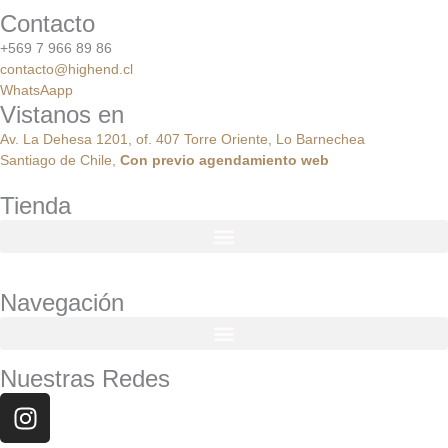
Contacto
+569 7 966 89 86
contacto@highend.cl
WhatsAapp
Vistanos en
Av. La Dehesa 1201, of. 407 Torre Oriente, Lo Barnechea
Santiago de Chile,
Con
previo
agendamiento
web
Tienda
Navegación
Nuestras Redes
Instagram
Facebook
Youtube