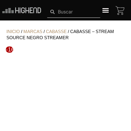
Ir
CA
Search
Search
al
contenido
SISTEMAS HIGHEND
INICIO
/
MARCAS
/
CABASSE
/ CABASSE – STREAM
SOURCE NEGRO STREAMER
-16%