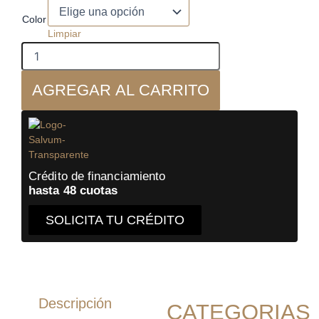
Acoustic
Energy
Color
-
Limpiar
AE2
40th
Aniversario
AGREGAR AL CARRITO
-
Parlante
Monitor
cantidad
Crédito de financiamiento
hasta 48 cuotas
SOLICITA TU CRÉDITO
Descripción
CATEGORIAS