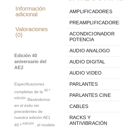
Información
AMPLIFICADORES
adicional
PREAMPLIFICADORES
Valoraciones
ACONDICIONADOR
(0)
POTENCIA
AUDIO ANALOGO
Edición 40
aniversario del
AUDIO DIGITAL
AE2
AUDIO VIDEO
PARLANTES
Especificaciones
40.ª
completas de la
PARLANTES CINE
edición.
Basándonos
en el éxito sin
CABLES
precedentes de
RACKS Y
nuestra edición AE1
ANTIVIBRACIÓN
edición
40.ª
, el modelo