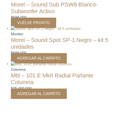
Morel – Sound Sub PSW8 Blanco-
Subwoofer Activo
$
699.000
VUELVE PRONTO
Monitor
Morel – Sound Spot SP-1 Negro – kit 5
unidades
$
589.000
AGREGAR AL CARRITO
Columna
Mbl – 101 E MkII Radial Parlante
Columna
$
75.400.000
AGREGAR AL CARRITO