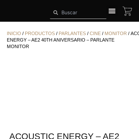
Ir
CA
Search
Search
al
contenido
SISTEMAS HIGHEND
INICIO
/
PRODUCTOS
/
PARLANTES
/
CINE
/
MONITOR
/ AC
ENERGY – AE2 40TH ANIVERSARIO – PARLANTE
MONITOR
ACOUSTIC ENERGY – AE2