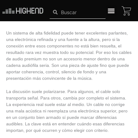
Ir
CA
Search
Search
al
contenido
SISTEMAS HIGHEND
Un sistema de alta fidelidad puede tener excelentes parlantes,
una electrónica refinada y una fuente a la altura, pero si la
conexión entre esos componentes no está bien resuelta, el
resultado rara vez muestra todo su potencial. Por eso los cables
de audio premium no son un accesorio menor dentro de una
cadena audiófila seria. Son una pieza de ajuste fino que puede
aportar coherencia, control, silencio de fondo y una
presentación más convincente de la música.
La discusión suele polarizarse. Para algunos, el cable solo
transporta señal. Para otros, cambia por completo el sistema.
La experiencia real suele estar al medio. Un cable no corrige
una mala acústica ni reemplaza una electrónica superior, pero
en un conjunto bien armado sí puede marcar diferencias
audibles. La clave está en entender cuándo esas diferencias
importan, por qué ocurren y cómo elegir con criterio.