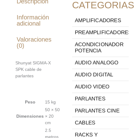
Descripción
CATEGORIAS
Información
AMPLIFICADORES
adicional
PREAMPLIFICADORES
Valoraciones
ACONDICIONADOR
(0)
POTENCIA
AUDIO ANALOGO
Shunyat SIGMA-X
SPK cable de
AUDIO DIGITAL
parlantes
AUDIO VIDEO
PARLANTES
Peso
15 kg
50 × 50
PARLANTES CINE
Dimensiones
× 20
CABLES
cm
2.5
RACKS Y
metros,