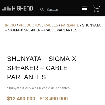
Ir
CA
Search
Search
al
contenido
SISTEMAS HIGHEND
INICIO
/
PRODUCTOS
/
CABLES
/
PARLANTE
/ SHUNYATA
– SIGMA-X SPEAKER – CABLE PARLANTES
SHUNYATA – SIGMA-X
SPEAKER – CABLE
PARLANTES
Shunyat SIGMA-X SPK cable de parlantes
Rango
$
12.490.000
-
$
13.490.000
de