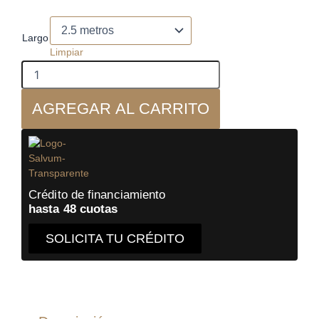
precios:
desde
Shunyata
-
$12.490.000
Largo
Sigma-
hasta
Limpiar
X
$13.490.000
Speaker
-
AGREGAR AL CARRITO
cable
parlantes
cantidad
Crédito de financiamiento
hasta 48 cuotas
SOLICITA TU CRÉDITO