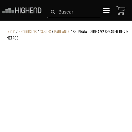
Ir
CAR
Search
Search
al
contenido
SISTEMAS HIGHEND
INICIO
/
PRODUCTOS
/
CABLES
/
PARLANTE
/ SHUNYATA – SIGMA V2 SPEAKER DE 2.5
METROS