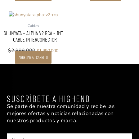
El
El
precio
precio
Cables
original
actual
SHUNYATA – ALPHA V2 RCA – 1MT
era:
es:
– CABLE INTERCONECTOR
$2.999.000.
$1.990.000.
$
2.999.000
$
1.990.000
AGREGAR AL CARRITO
SUSCRÍBETE A HIGHEND
Se parte de nuestra comunidad y recibe las
mejores ofertas y noticias relacionadas con
nuestros productos y marca.
Nombre