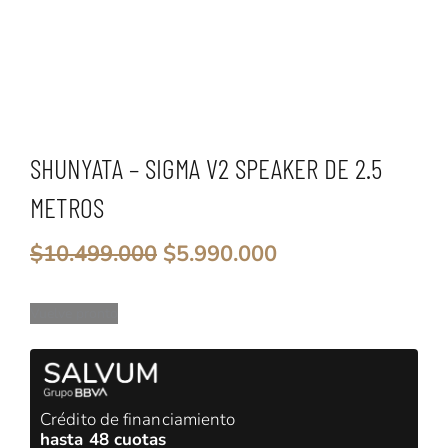
SHUNYATA – SIGMA V2 SPEAKER DE 2.5
METROS
El
El
$
10.499.000
$
5.990.000
precio
precio
original
actual
era:
es:
Vuelve pronto
$10.499.000.
$5.990.000.
Crédito de financiamiento
hasta 48 cuotas