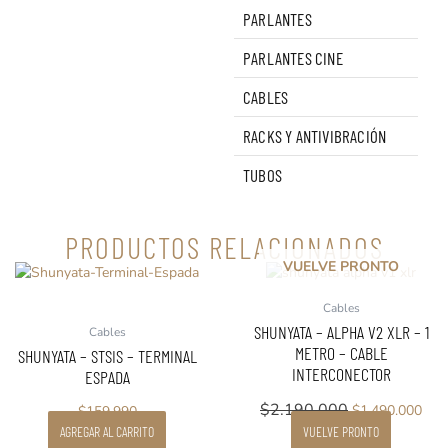
PARLANTES
PARLANTES CINE
CABLES
RACKS Y ANTIVIBRACIÓN
TUBOS
PRODUCTOS RELACIONADOS
VUELVE PRONTO
El
El
precio
prec
Cables
original
actu
SHUNYATA – ALPHA V2 XLR – 1
Cables
era:
es:
METRO – CABLE
SHUNYATA – STSIS – TERMINAL
$2.190.000.
$1.4
INTERCONECTOR
ESPADA
$
2.190.000
$
1.490.000
$
159.990
AGREGAR AL CARRITO
VUELVE PRONTO