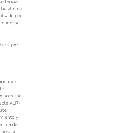
istencia,
 husillo de
pulsado por
 un motor
tura, por
ior, que
te
adiscos con
cable XLR)
este
imiento y
encima del
pués, se