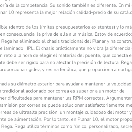
oría de la competencia. Su sonido también es diferente. En mi 
nar 10 representa la mejor relación calidad-precio de su catál
ble (dentro de los límites presupuestarios existentes) y lo má
n consecuencia, la priva de ella a la música. Estoy de acuerdo
 Rega ha eliminado el chasis tradicional del Planar y ha constr
laminado HPL. El chasis prácticamente no vibra (a diferencia 
un reto a la hora de elegir el material del puente, que conecta 
e debe ser rígido para no afectar la precisión de lectura. Rega
roporciona rigidez, y resina fenólica, que proporciona amortig
acia su diámetro exterior para ayudar a mantener la velocidad.
a tradicional accionado por correa es superior a un motor de
ener dificultades para mantener las RPM correctas. Argumenta
ansmisión por correa se puede solucionar satisfactoriamente m
rreas de ultraalta precisión, un montaje cuidadoso del motor y
nte de alimentación. Por lo tanto, en Planar 10, el motor propo
 Rega. Rega utiliza términos como “único, personalizado, secre