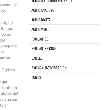
ACONDICIONADOR POTENCIA
opinión (y
ogo.
AUDIO ANALOGO
AUDIO DIGITAL
s rígido
: lo más
AUDIO VIDEO
uido un
PARLANTES
del
el conjunto
PARLANTES CINE
 lo
uación.
CABLES
RACKS Y ANTIVIBRACIÓN
 El plato
TUBOS
n que
ediante un
 platos del
rciona par
to y