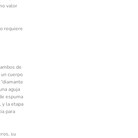
mo valor
o requiere
, ambos de
e un cuerpo
o “diamante
 una aguja
r de espuma
 y la etapa
ia para
eros, su