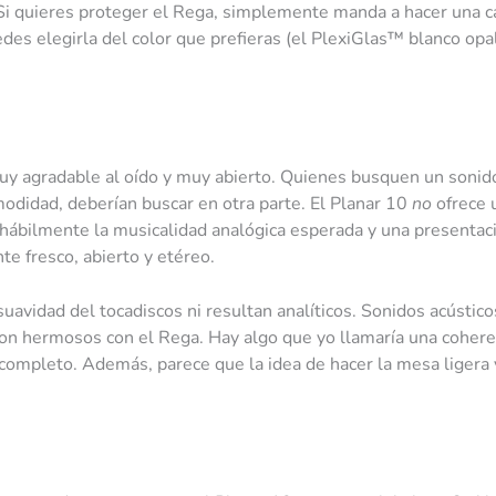
 Si quieres proteger el Rega, simplemente manda a hacer una c
edes elegirla del color que prefieras (el PlexiGlas™ blanco op
muy agradable al oído y muy abierto. Quienes busquen un sonid
omodidad, deberían buscar en otra parte. El Planar 10
no
ofrece 
 hábilmente la musicalidad analógica esperada y una presentac
 fresco, abierto y etéreo.
uavidad del tocadiscos ni resultan analíticos. Sonidos acústicos
 son hermosos con el Rega. Hay algo que yo llamaría una cohere
 completo. Además, parece que la idea de hacer la mesa ligera