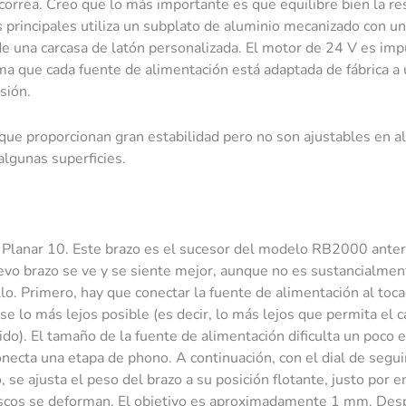
 correa. Creo que lo más importante es que equilibre bien la res
tes principales utiliza un subplato de aluminio mecanizado con un
e una carcasa de latón personalizada. El motor de 24 V es im
ma que cada fuente de alimentación está adaptada de fábrica a
sión.
que proporcionan gran estabilidad pero no son ajustables en al
algunas superficies.
Planar 10. Este brazo es el sucesor del modelo RB2000 anter
uevo brazo se ve y se siente mejor, aunque no es sustancialmen
llo. Primero, hay que conectar la fuente de alimentación al toc
e lo más lejos posible (es decir, lo más lejos que permita el 
ido). El tamaño de la fuente de alimentación dificulta un poco 
onecta una etapa de phono. A continuación, con el dial de segu
, se ajusta el peso del brazo a su posición flotante, justo por 
 discos se deforman. El objetivo es aproximadamente 1 mm. Des