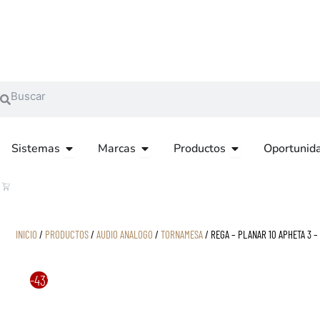
Ir
al
contenido
Search
Search
OPEN SISTEMAS
OPEN MARCAS
OPEN PRODUCTOS
Sistemas
Marcas
Productos
Oportunid
CART
INICIO
/
PRODUCTOS
/
AUDIO ANALOGO
/
TORNAMESA
/ REGA – PLANAR 10 APHETA 3 
-43%