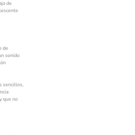
aja de
alescente
o de
un sonido
ión
 sencillos,
ncia
 y que no