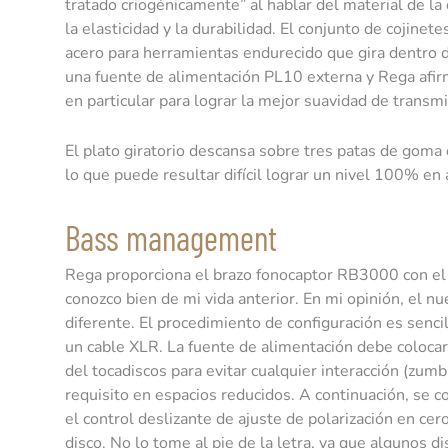
tratado criogénicamente” al hablar del material de la
la elasticidad y la durabilidad. El conjunto de cojine
acero para herramientas endurecido que gira dentro d
una fuente de alimentación PL10 externa y Rega afir
en particular para lograr la mejor suavidad de transmi
El plato giratorio descansa sobre tres patas de goma 
lo que puede resultar difícil lograr un nivel 100% en 
Bass management
Rega proporciona el brazo fonocaptor RB3000 con el 
conozco bien de mi vida anterior. En mi opinión, el n
diferente. El procedimiento de configuración es senci
un cable XLR. La fuente de alimentación debe colocars
del tocadiscos para evitar cualquier interacción (zumb
requisito en espacios reducidos. A continuación, se c
el control deslizante de ajuste de polarización en cero
disco. No lo tome al pie de la letra, ya que algunos