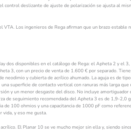
el control deslizante de ajuste de polarización se ajusta al mis
el VTA. Los ingenieros de Rega afirman que un brazo estable n
Hay dos disponibles en el catálogo de Rega: el Apheta 2 y el 3
heta 3, con un precio de venta de 1.600 € por separado. Tien
 neodimio y cubierta de acrílico ahumado. La aguja es de tip
e una superficie de contacto vertical con ranuras más larga que
torsión y un menor desgaste del disco. No incluye amortiguado
erza de seguimiento recomendada del Apheta 3 es de 1,9-2,0 g,
cia de 100 ohmios y una capacitancia de 1000 pF como referenc
r vida, y eso me gusta.
crílico. El Planar 10 se ve mucho mejor sin ella y, siendo sinc