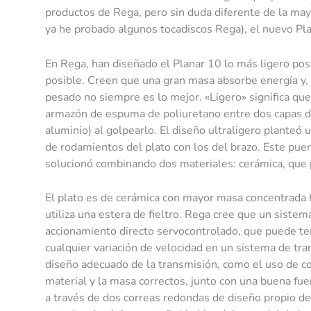
productos de Rega, pero sin duda diferente de la may
ya he probado algunos tocadiscos Rega), el nuevo Pla
En Rega, han diseñado el Planar 10 lo más ligero posi
posible. Creen que una gran masa absorbe energía y, e
pesado no siempre es lo mejor. «Ligero» significa que
armazón de espuma de poliuretano entre dos capas de 
aluminio) al golpearlo. El diseño ultraligero planteó 
de rodamientos del plato con los del brazo. Este puent
solucionó combinando dos materiales: cerámica, que p
El plato es de cerámica con mayor masa concentrada h
utiliza una estera de fieltro. Rega cree que un sistem
accionamiento directo servocontrolado, que puede t
cualquier variación de velocidad en un sistema de tr
diseño adecuado de la transmisión, como el uso de co
material y la masa correctos, junto con una buena fue
a través de dos correas redondas de diseño propio de