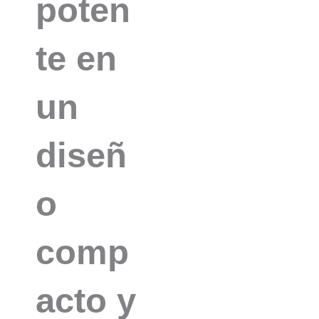
poten
te en
un
diseñ
o
comp
acto y