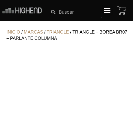
Ir
CA
Search
Search
al
contenido
SISTEMAS HIGHEND
INICIO
/
MARCAS
/
TRIANGLE
/ TRIANGLE – BOREA BR07
– PARLANTE COLUMNA