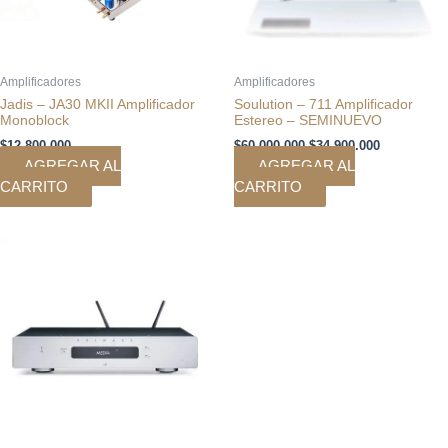
Amplificadores
Amplificadores
Jadis – JA30 MKII Amplificador
Soulution – 711 Amplificador
Monoblock
Estereo – SEMINUEVO
$
12.800.000
$
60.000.000
$
34.900.000
AGREGAR AL
AGREGAR AL
CARRITO
CARRITO
Rango
Este
de
producto
precios:
tiene
desde
múltiples
$1.359.150
hasta
variantes.
$1.784.150
Las
opciones
se
pueden
elegir