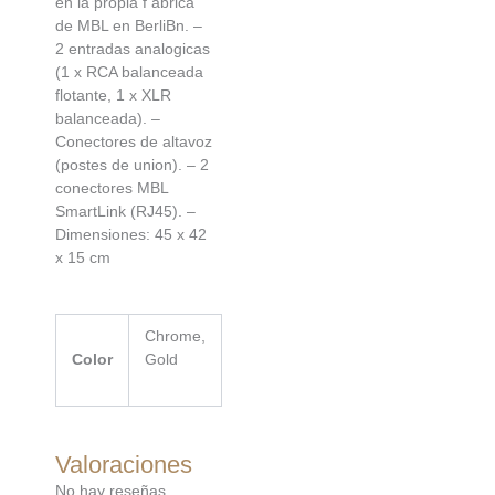
en la propia f abrica
de MBL en BerliВ­n. –
2 entradas analogicas
(1 x RCA balanceada
flotante, 1 x XLR
balanceada). –
Conectores de altavoz
(postes de union). – 2
conectores MBL
SmartLink (RJ45). –
Dimensiones: 45 x 42
x 15 cm
Chrome,
Color
Gold
Valoraciones
No hay reseñas