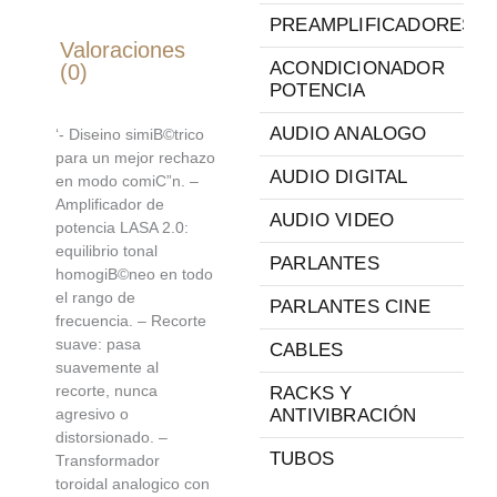
PREAMPLIFICADORES
Valoraciones
ACONDICIONADOR
(0)
POTENCIA
AUDIO ANALOGO
‘- Diseino simiВ©trico
para un mejor rechazo
AUDIO DIGITAL
en modo comiС”n. –
Amplificador de
AUDIO VIDEO
potencia LASA 2.0:
equilibrio tonal
PARLANTES
homogiВ©neo en todo
el rango de
PARLANTES CINE
frecuencia. – Recorte
suave: pasa
CABLES
suavemente al
recorte, nunca
RACKS Y
agresivo o
ANTIVIBRACIÓN
distorsionado. –
TUBOS
Transformador
toroidal analogico con