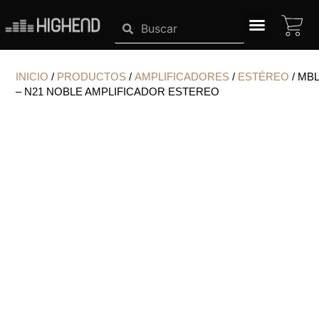
Ir
CA
Search
Search
al
contenido
SISTEMAS HIGHEND
INICIO
/
PRODUCTOS
/
AMPLIFICADORES
/
ESTÉREO
/ MBL
– N21 NOBLE AMPLIFICADOR ESTEREO