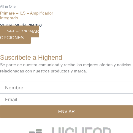
en
All in One
la
Primare – I15 – Amplificador
página
Integrado
de
$
1.359.150
-
$
1.784.150
producto
SELECCIONAR
OPCIONES
Suscríbete a Highend
Se parte de nuestra comunidad y recibe las mejores ofertas y noticias
relacionadas con nuestros productos y marca.
Nombre
Email
ENVIAR