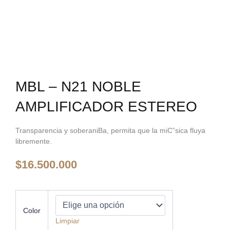
MBL – N21 NOBLE
AMPLIFICADOR ESTEREO
Transparencia y soberaniВ­a, permita que la miС”sica fluya
libremente.
$
16.500.000
Mbl
-
Color
N21
Limpiar
Noble