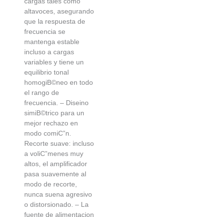
cargas tales como
altavoces, asegurando
que la respuesta de
frecuencia se
mantenga estable
incluso a cargas
variables y tiene un
equilibrio tonal
homogiВ©neo en todo
el rango de
frecuencia. – Diseino
simiВ©trico para un
mejor rechazo en
modo comiС”n.
Recorte suave: incluso
a voliС”menes muy
altos, el amplificador
pasa suavemente al
modo de recorte,
nunca suena agresivo
o distorsionado. – La
fuente de alimentacion