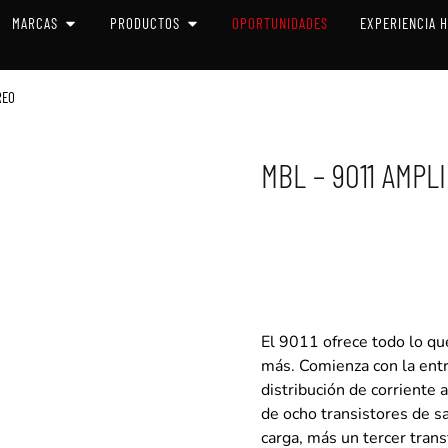
 SISTEMAS
OPEN MARCAS
OPEN PRODUCTOS
MARCAS
PRODUCTOS
OPORTUNIDADES
EXPERIENCIA 
REO
MBL – 9011 AMPL
Amplificador
MBL 9011
El 9011 ofrece todo lo qu
más. Comienza con la entr
distribución de corriente 
de ocho transistores de sa
carga, más un tercer tran