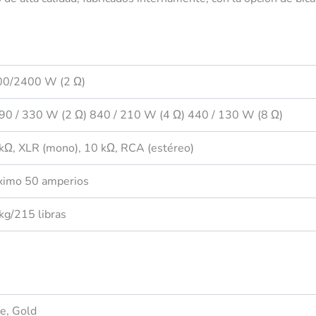
0/2400 W (2 Ω)
90 / 330 W (2 Ω) 840 / 210 W (4 Ω) 440 / 130 W (8 Ω)
kΩ, XLR (mono), 10 kΩ, RCA (estéreo)
imo 50 amperios
kg/215 libras
e, Gold