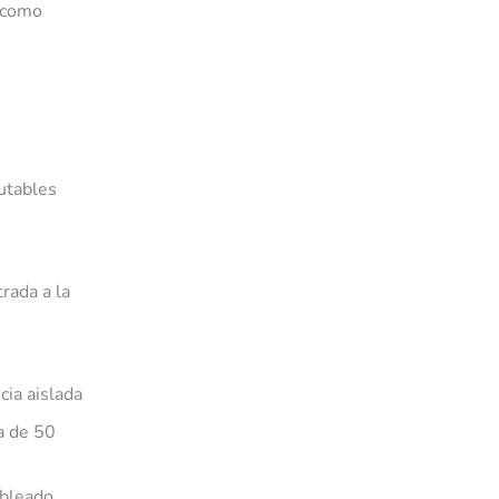
 como
utables
rada a la
cia aislada
da de 50
ableado