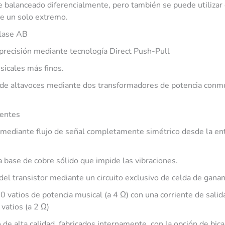
balanceado diferencialmente, pero también se puede utilizar
e un solo extremo.
clase AB
 precisión mediante tecnología Direct Push-Pull
icales más finos.
 de altavoces mediante dos transformadores de potencia conm
ientes
mediante flujo de señal completamente simétrico desde la ent
 base de cobre sólido que impide las vibraciones.
el transistor mediante un circuito exclusivo de celda de ganan
0 vatios de potencia musical (a 4 Ω) con una corriente de sali
vatios (a 2 Ω)
 de alta calidad, fabricados internamente, con la opción de bic