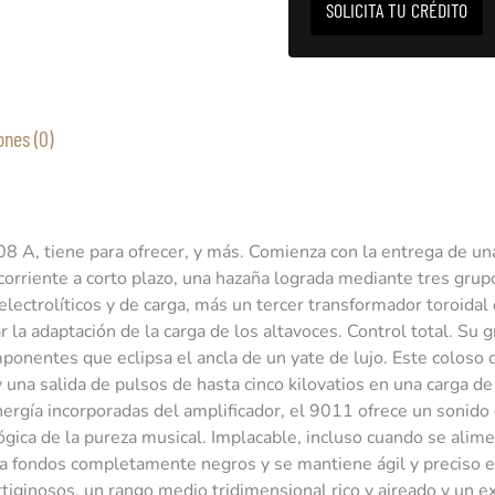
SOLICITA TU CRÉDITO
ones (0)
ono-estéreo MBL 9011
8 A, tiene para ofrecer, y más. Comienza con la entrega de u
e corriente a corto plazo, una hazaña lograda mediante tres gru
electrolíticos y de carga, más un tercer transformador toroida
r la adaptación de la carga de los altavoces. Control total. Su 
ponentes que eclipsa el ancla de un yate de lujo. Este coloso 
y una salida de pulsos de hasta cinco kilovatios en una carga d
ergía incorporadas del amplificador, el 9011 ofrece un sonido 
ógica de la pureza musical. Implacable, incluso cuando se alim
ta fondos completamente negros y se mantiene ágil y preciso e
ertiginosos, un rango medio tridimensional rico y aireado y un 