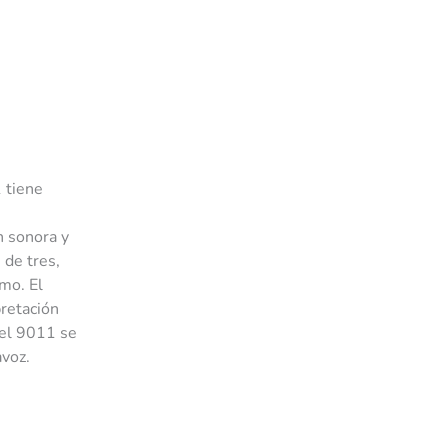
 tiene
n sonora y
 de tres,
mo. El
pretación
del 9011 se
avoz.