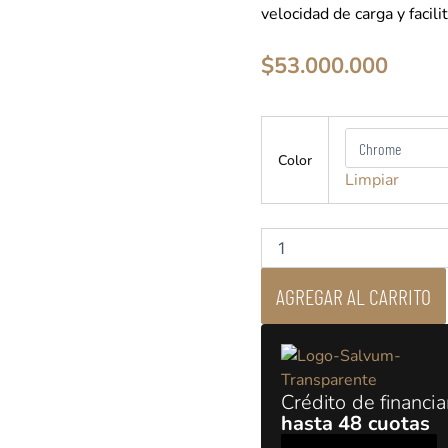
velocidad de carga y facili
$
53.000.000
Mbl
-
Color
9011
Limpiar
Amplificador
Estereo
cantidad
AGREGAR AL CARRITO
Crédito de financi
hasta 48 cuotas