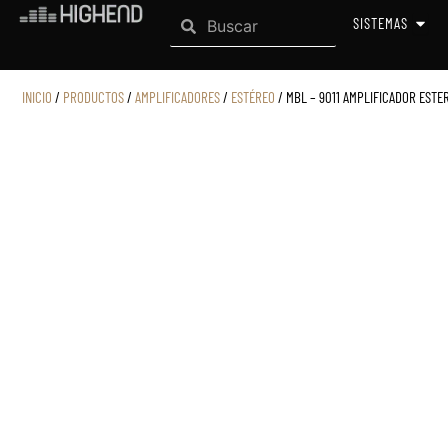
Search
Ir
Search
OPEN
SISTEMAS
al
contenido
INICIO
/
PRODUCTOS
/
AMPLIFICADORES
/
ESTÉREO
/ MBL – 9011 AMPLIFICADOR ESTE