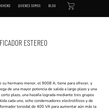
CART
HIGHEND
QUIENES SOMOS
BLOG
IFICADOR ESTEREO
 de potencia mono-estéreo
e su hermano menor, el 9008 A, tiene para ofrecer, y
ega de una mayor potencia de salida a largo plazo y una
a corto plazo, una hazaña lograda mediante tres grupos
lida cada uno, ocho condensadores electrolíticos y de
sformador toroidal de 400 VA para aumentar aún más la