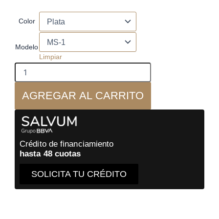
precios:
desde
Matrix
Color
Audio
$9.891.000
-
hasta
MS-
$11.241.000
Modelo
1
Limpiar
-
Music
Streamer
AGREGAR AL CARRITO
DAC
cantidad
Crédito de financiamiento
hasta 48 cuotas
SOLICITA TU CRÉDITO