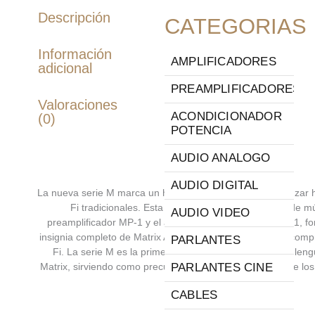
Descripción
CATEGORIAS
Información
AMPLIFICADORES
adicional
PREAMPLIFICADORES
Valoraciones
ACONDICIONADOR
(0)
POTENCIA
AUDIO ANALOGO
Creación Perfecta
AUDIO DIGITAL
La nueva serie M marca un hito para Matrix Audio al avanzar h
Fi tradicionales. Esta serie incluye el reproductor de m
AUDIO VIDEO
preamplificador MP-1 y el amplificador de potencia MA-1, 
insignia completo de Matrix Audio que presenta nuestra compr
PARLANTES
Fi. La serie M es la primera línea en adoptar el nuevo len
Matrix, sirviendo como precursor de la futura evolución de lo
PARLANTES CINE
Audio.
CABLES