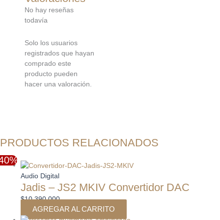
No hay reseñas
todavía
Solo los usuarios
registrados que hayan
comprado este
producto pueden
hacer una valoración.
PRODUCTOS RELACIONADOS
-40%
El
El
precio
precio
Audio Digital
Jadis – JS2 MKIV Convertidor DAC
original
actual
era:
es:
$
10.390.000
$2.490.000.
$1.490.000.
AGREGAR AL CARRITO