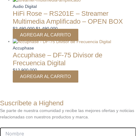
Audio Digital
HiFi Rose – RS201E – Streamer
Multimedia Amplificado – OPEN BOX
$
2.490.000
$
1.490.000
AGREGAR AL CARRITO
Accuphase
Accuphase – DF-75 Divisor de
Frecuencia Digital
$
12.900.000
AGREGAR AL CARRITO
Suscríbete a Highend
Se parte de nuestra comunidad y recibe las mejores ofertas y noticias
relacionadas con nuestros productos y marca.
Nombre
Email