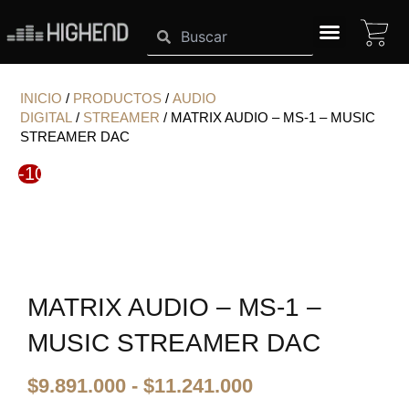
Ir
CA
Search
Search
al
contenido
SISTEMAS HIGHEND
INICIO
/
PRODUCTOS
/
AUDIO
DIGITAL
/
STREAMER
/ MATRIX AUDIO – MS-1 – MUSIC
STREAMER DAC
-10%
MATRIX AUDIO – MS-1 –
MUSIC STREAMER DAC
Rango
$
9.891.000
-
$
11.241.000
de