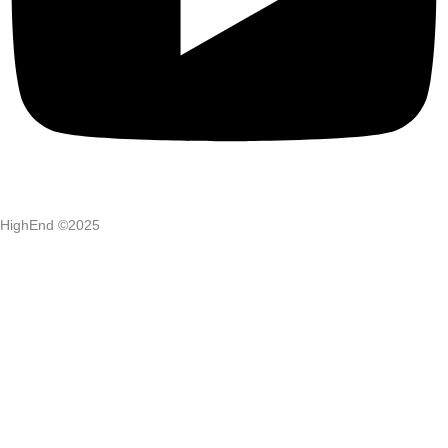
HighEnd ©2025